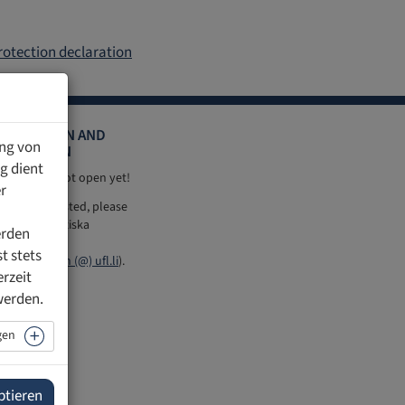
rotection declaration
GISTRATION AND
ung von
FORMATION
g dient
stration is not open yet!
r
ou are interested, please
tact Ms Franziska
erden
land by mail
t stets
anstaltungen (@) ufl.li
).
erzeit
werden.
gen
ptieren