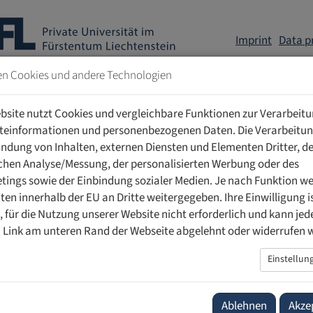
Imprint
Data p
en Cookies und andere Technologien
RE
bsite nutzt Cookies und vergleichbare Funktionen zur Verarbeit
IN
teinformationen und personenbezogenen Daten. Die Verarbeitun
Regi
indung von Inhalten, externen Diensten und Elementen Dritter, de
If y
schen Analyse/Messung, der personalisierten Werbung oder des
con
ings sowie der Einbindung sozialer Medien. Je nach Funktion w
Vol
ten innerhalb der EU an Dritte weitergegeben. Ihre Einwilligung is
(
ver
ig, für die Nutzung unserer Website nicht erforderlich und kann jed
 Link am unteren Rand der Webseite abgelehnt oder widerrufen 
Einstellun
Ablehnen
Akze